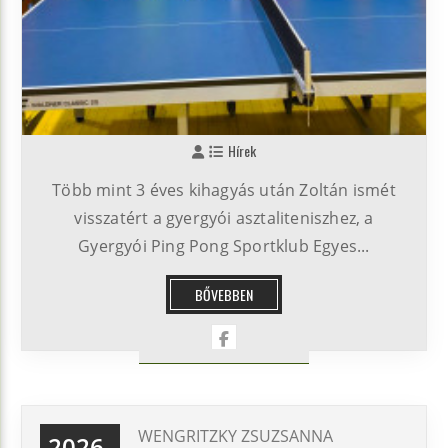
Hírek
Több mint 3 éves kihagyás után Zoltán ismét
visszatért a gyergyói asztaliteniszhez, a
Gyergyói Ping Pong Sportklub Egyes...
BŐVEBBEN
WENGRITZKY ZSUZSANNA
2026-