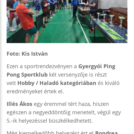
Foto: Kis István
Ezen a sportrendezvényen a
Gyergyói Ping
Pong Sportklub
két versenyzője is részt
vett
Hobby / Haladó kategóriában
és kiváló
eredményeket értek el.
Illés Ákos
egy éremmel tért haza, hiszen
egészen a negyeddöntőig menetelt, végül egy
5.-ik helyezéssel büszkélkedhetett.
Még kiemelkedőbb helyezést ért el
Bondrea