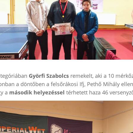
ategóriában
Györfi Szabolcs
remekelt, aki a 10 mérkőz
nban a döntőben a felsőrákosi Ifj, Pethő Mihály elle
gy a
második helyezéssel
térhetett haza 46 versenyző