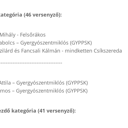
kategória (46 versenyző):
 Mihály - Felsőrákos
zabolcs – Gyergyószentmiklós (GYPPSK)
zilárd és Fancsali Kálmán - mindketten Csíkszereda
-------------------------------------
Attila – Gyergyószentmiklós (GYPPSK)
ilmos – Gyergyószentmiklós (GYPPSK)
zdő kategória (41 versenyző):