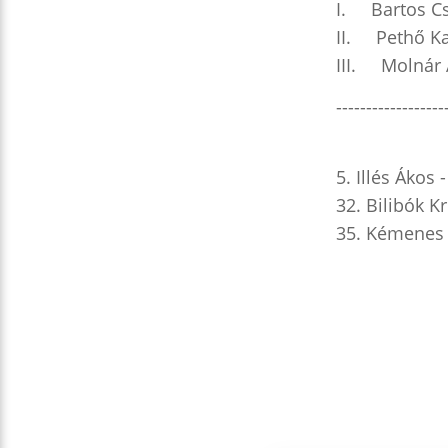
I. Bartos Cs
II. Pethő Kat
III. Molnár A
------------------
5. Illés Ákos
32. Bilibók K
35. Kémenes 