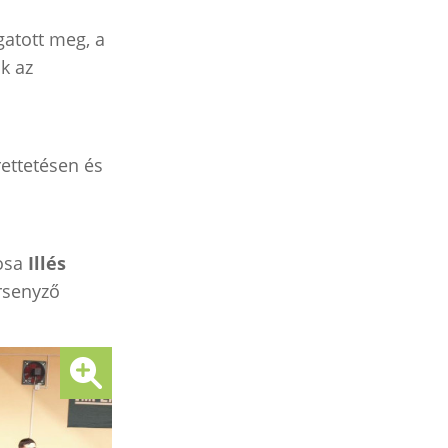
atott meg, a
k az
ettetésen és
kosa
Illés
rsenyző