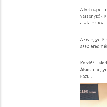
A két napos 
versenyzők Ke
asztalokhoz.
A Gyergyó Pi
szép eredmén
Kezdő/ Halad
Ákos
a negye
közül.