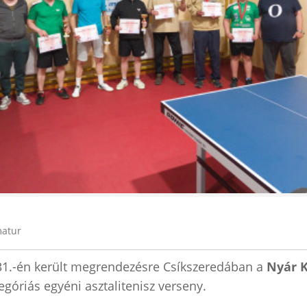
atur
31.-én került megrendezésre Csíkszeredában a
Nyár 
góriás egyéni asztalitenisz verseny.