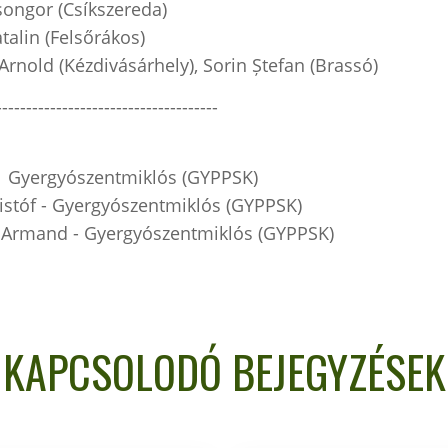
ongor (Csíkszereda)
alin (Felsőrákos)
rnold (Kézdivásárhely), Sorin Ștefan (Brassó)
-------------------------------------
 - Gyergyószentmiklós (GYPPSK)
ristóf - Gyergyószentmiklós (GYPPSK)
Armand - Gyergyószentmiklós (GYPPSK)
KAPCSOLODÓ BEJEGYZÉSEK