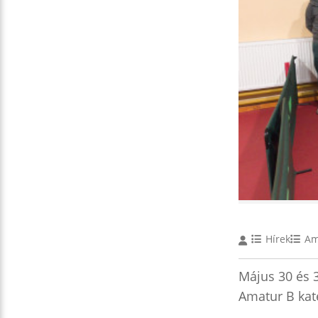
Hírek
Am
Május 30 és 
Amatur B kate