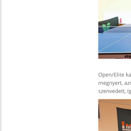
Open/Elite k
megnyert, azo
szenvedett, í