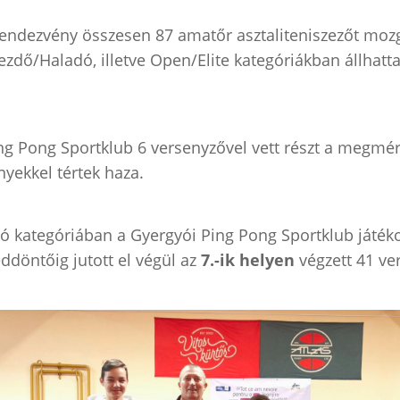
rendezvény összesen 87 amatőr asztaliteniszezőt mozg
zdő/Haladó, illetve Open/Elite kategóriákban állhatta
ng Pong Sportklub 6 versenyzővel vett részt a megmér
yekkel tértek haza.
ó kategóriában a Gyergyói Ping Pong Sportklub játé
ddöntőig jutott el végül az
7.-ik helyen
végzett 41 ve