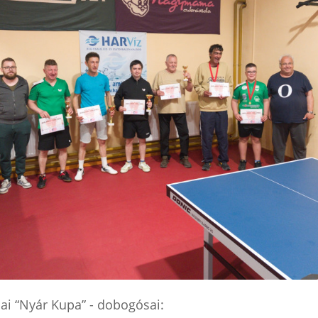
ai “Nyár Kupa” - dobogósai: