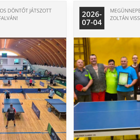
KOS DÖNTŐT JÁTSZOTT
MEGÜNNEPE
2026-
ALVÁN!
ZOLTÁN VISS
07-04