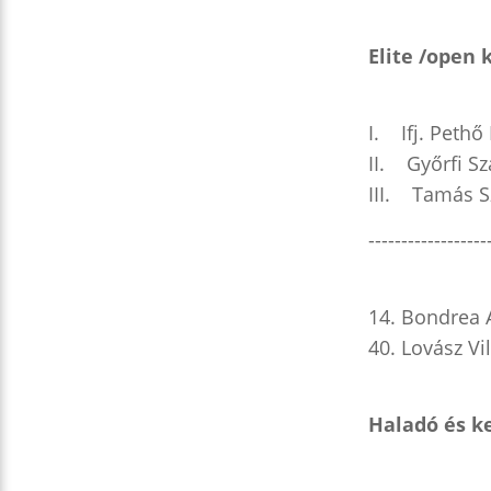
Elite /open 
I. Ifj. Pethő
II. Győrfi S
III. Tamás S
------------------
14. Bondrea 
40. Lovász V
Haladó és ke