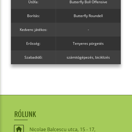
Ütőfa:
Butterfly Boll Offensive
Borítás:
Butterfly Roundell
Kedvenc játékos:
-
Erősség:
Tenyeres pörgetés
Szabadidő:
számitógépezés, biciklizés
RÓLUNK
Nicolae Balcescu utca, 15 - 17,