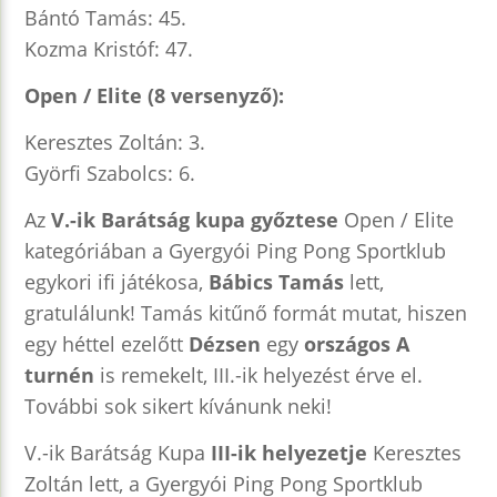
Bántó Tamás: 45.
Kozma Kristóf: 47.
Open / Elite (8 versenyző):
Keresztes Zoltán: 3.
Györfi Szabolcs: 6.
Az
V.-ik Barátság kupa győztese
Open / Elite
kategóriában a Gyergyói Ping Pong Sportklub
egykori ifi játékosa,
Bábics Tamás
lett,
gratulálunk! Tamás kitűnő formát mutat, hiszen
egy héttel ezelőtt
Dézsen
egy
országos A
turnén
is remekelt, III.-ik helyezést érve el.
További sok sikert kívánunk neki!
V.-ik Barátság Kupa
III-ik helyezetje
Keresztes
Zoltán lett, a Gyergyói Ping Pong Sportklub