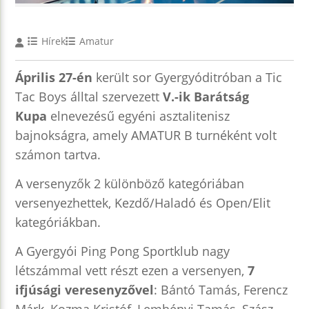
Hírek
Amatur
Április 27-én
került sor Gyergyóditróban a Tic
Tac Boys álltal szervezett
V.-ik Barátság
Kupa
elnevezésű egyéni asztalitenisz
bajnokságra, amely AMATUR B turnéként volt
számon tartva.
A versenyzők 2 különböző kategóriában
versenyezhettek, Kezdő/Haladó és Open/Elit
kategóriákban.
A Gyergyói Ping Pong Sportklub nagy
létszámmal vett részt ezen a versenyen,
7
ifjúsági veresenyzővel
: Bántó Tamás, Ferencz