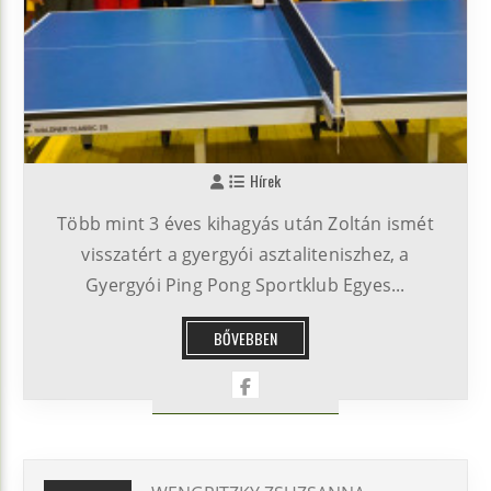
Hírek
Több mint 3 éves kihagyás után Zoltán ismét
visszatért a gyergyói asztaliteniszhez, a
Gyergyói Ping Pong Sportklub Egyes...
BŐVEBBEN