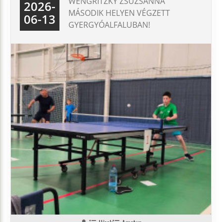
WENGRITZKY ZSUZSANNA
2026-
MÁSODIK HELYEN VÉGZETT
06-13
GYERGYÓALFALUBAN!