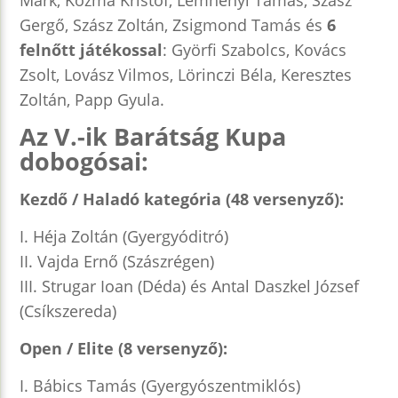
Márk, Kozma Kristóf, Lemhényi Tamás, Szász
Gergő, Szász Zoltán, Zsigmond Tamás és
6
felnőtt játékossal
: Györfi Szabolcs, Kovács
Zsolt, Lovász Vilmos, Lörinczi Béla, Keresztes
Zoltán, Papp Gyula.
Az V.-ik Barátság Kupa
dobogósai:
Kezdő / Haladó kategória (48 versenyző):
I. Héja Zoltán (Gyergyóditró)
II. Vajda Ernő (Szászrégen)
III. Strugar Ioan (Déda) és Antal Daszkel József
(Csíkszereda)
Open / Elite (8 versenyző):
I. Bábics Tamás (Gyergyószentmiklós)