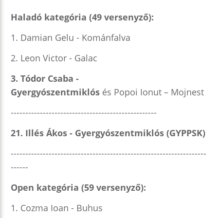
Haladó kategória (49 versenyző):
1. Damian Gelu - Kománfalva
2. Leon Victor - Galac
3. Tódor Csaba -
Gyergyószentmiklós
és
Popoi Ionut – Mojnest
--------------------------------------------------
21. Illés Ákos - Gyergyószentmiklós (GYPPSK)
-------------------------------------------------------------------
------
Open kategória (59 versenyző):
1. Cozma Ioan - Buhus