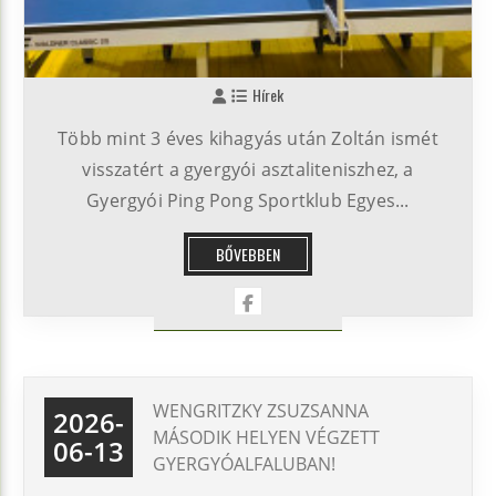
Hírek
Több mint 3 éves kihagyás után Zoltán ismét
visszatért a gyergyói asztaliteniszhez, a
Gyergyói Ping Pong Sportklub Egyes...
BŐVEBBEN
WENGRITZKY ZSUZSANNA
2026-
MÁSODIK HELYEN VÉGZETT
06-13
GYERGYÓALFALUBAN!