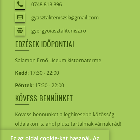
0748 818 896
gyasztaliteniszsk@gmail.com
gyergyoiasztalitenisz.ro
EDZÉSEK IDŐPONTJAI
Salamon Ernő Líceum kistornaterme
Kedd
: 17:30 - 22:00
Péntek
: 17:30 - 22:00
KÖVESS BENNÜNKET
Kövess bennünket a leghíresebb közösségi
oldalakon is, ahol plusz tartalmak várnak rád!
Ez az oldal cookie-kat használ. Az