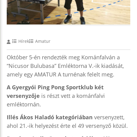
Hírek
Amatur
Október 5-én rendezték meg Kománfalván a
“Nicusor Bulubasa” Emléktorna V.-ik kiadását,
amely egy AMATUR A turnénak felelt meg.
A Gyergyói Ping Pong Sportklub két
versenyzője
is részt vett a kománfalvi
emléktornán.
Illés Ákos Haladó kategóriában
versenyzett,
ahol 21.-ik helyezést érte el 49 versenyző közül.