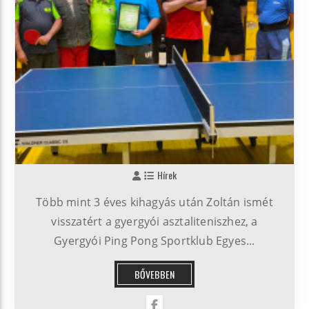
Hírek
Több mint 3 éves kihagyás után Zoltán ismét
visszatért a gyergyói asztaliteniszhez, a
Gyergyói Ping Pong Sportklub Egyes...
BŐVEBBEN