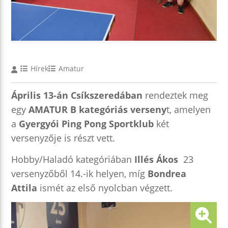
Hírek
Amatur
Április 13-án Csíkszeredában
rendeztek meg
egy
AMATUR B kategóriás verseny
t, amelyen
a
Gyergyói Ping Pong Sportklub
két
versenyzője is részt vett.
Hobby/Haladó kategóriában
Illés Ákos
23
versenyzőből 14.-ik helyen, míg
Bondrea
Attila
ismét az első nyolcban végzett.