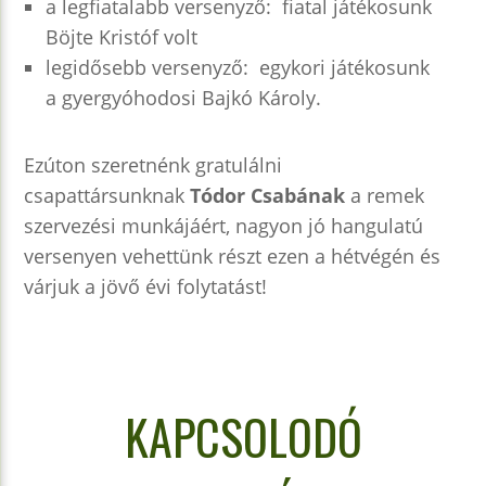
a legfiatalabb versenyző: fiatal játékosunk
Böjte Kristóf volt
legidősebb versenyző: egykori játékosunk
a gyergyóhodosi Bajkó Károly.
Ezúton szeretnénk gratulálni
csapattársunknak
Tódor Csabának
a remek
szervezési munkájáért, nagyon jó hangulatú
versenyen vehettünk részt ezen a hétvégén és
várjuk a jövő évi folytatást!
KAPCSOLODÓ