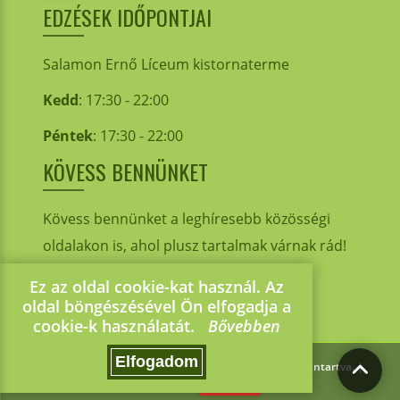
EDZÉSEK IDŐPONTJAI
Salamon Ernő Líceum kistornaterme
Kedd
: 17:30 - 22:00
Péntek
: 17:30 - 22:00
KÖVESS BENNÜNKET
Kövess bennünket a leghíresebb közösségi
oldalakon is, ahol plusz tartalmak várnak rád!
Ez az oldal cookie-kat használ. Az
oldal böngészésével Ön elfogadja a
cookie-k használatát.
Bővebben
Elfogadom
2026 © CS PING PONG GHEORGHENI. - Minden jog fenntartva. |
Készítette:
repyx.com