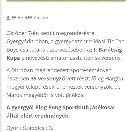
Hírek
Amatur
Október 7-én került megrendezésre
Gyergyóditróban, a gyergyószentmiklósi Tic Tac
Boys csapatának szervezésében az
I. Barátság
Kupa
elnevezésű amatőr asztalitenisz verseny.
A Ditróban megrendezett sporteseményen
összesen
35 versenyző
vett részt, főleg Hargita
megyei településekről érkeztek versenyzők, de
Maros megyéből is volt játékos.
A gyergyói Ping Pong Sportklub játékosai
által elért eredmények:
Györfi Szabolcs : 3.