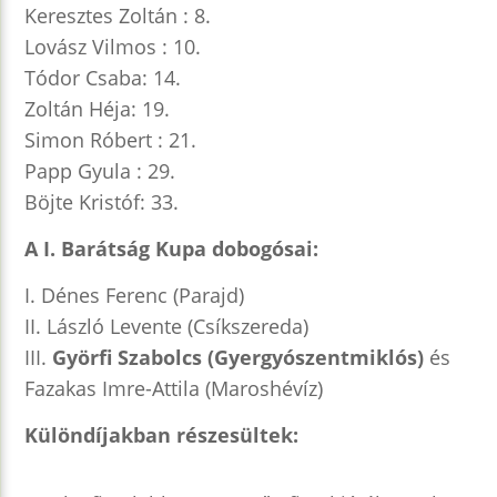
Keresztes Zoltán : 8.
Lovász Vilmos : 10.
Tódor Csaba: 14.
Zoltán Héja: 19.
Simon Róbert : 21.
Papp Gyula : 29.
Böjte Kristóf: 33.
A I. Barátság Kupa dobogósai:
I. Dénes Ferenc (Parajd)
II. László Levente (Csíkszereda)
III.
Györfi Szabolcs (Gyergyószentmiklós)
és
Fazakas Imre-Attila (Maroshévíz)
Különdíjakban részesültek: