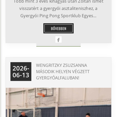
Több mint 3 éves kihagyás után Zoltán ismét
visszatért a gyergyói asztaliteniszhez, a
Gyergyói Ping Pong Sportklub Egyes...
BŐVEBBEN
WENGRITZKY ZSUZSANNA
2026-
MÁSODIK HELYEN VÉGZETT
06-13
GYERGYÓALFALUBAN!