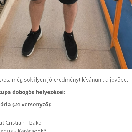
Ákos, még sok ilyen jó eredményt kívánunk a jövőbe.
upa dobogós helyezései:
ria (24 versenyző):
t Cristian - Bákó
arius - Karácsonkő