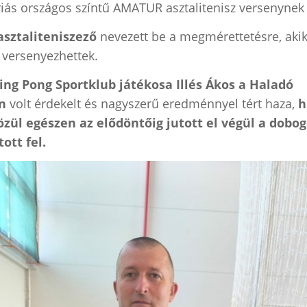
iás országos színtű AMATUR asztalitenisz versenynek 
asztaliteniszező
nevezett be a megmérettetésre, aki
 versenyezhettek.
ing Pong Sportklub játékosa Illés Ákos a Haladó
n
volt érdekelt és nagyszerű eredménnyel tért haza,
h
özül egészen az elődöntőig jutott el végül a dob
ott fel.