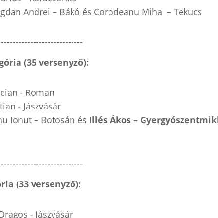
gdan Andrei – Bákó és Corodeanu Mihai – Tekucs
-----------------------------
ória (35 versenyző):
cian - Roman
tian - Jászvásár
nu Ionut – Botosán és
Illés Ákos – Gyergyószentmik
-----------------------------
ia (33 versenyző):
Dragos - Jászvásár