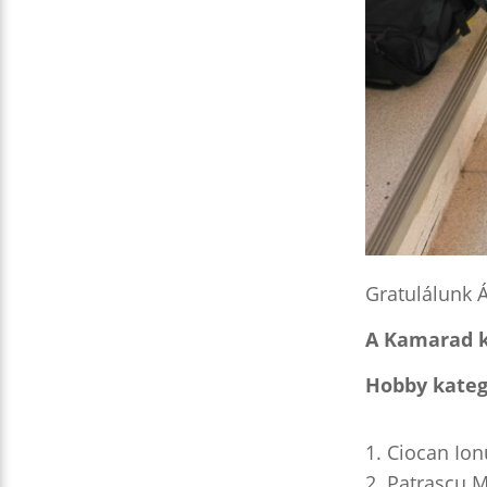
Gratulálunk 
A Kamarad k
Hobby kategó
Ciocan Ionu
Patrascu M