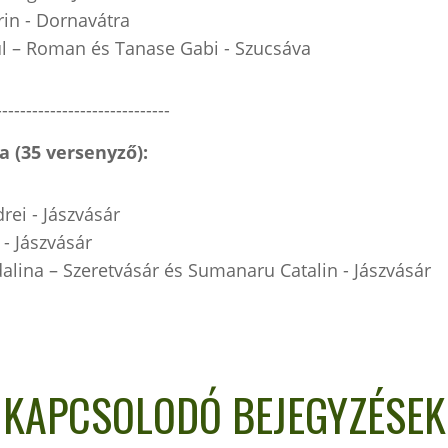
rin - Dornavátra
l – Roman és Tanase Gabi - Szucsáva
-----------------------------
ia (35 versenyző):
rei - Jászvásár
 - Jászvásár
lina – Szeretvásár és Sumanaru Catalin - Jászvásár
KAPCSOLODÓ BEJEGYZÉSEK