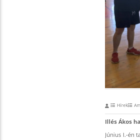
Hírek
Am
Ill
és Ákos h
Június I.-én 