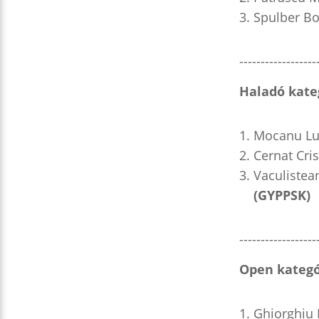
Spulber Bo
------------------
Haladó kateg
Mocanu Lu
Cernat Cris
Vaculistea
(GYPPSK)
------------------
Open kategór
Ghiorghiu 