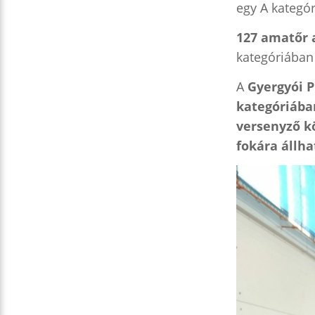
egy A kategór
127 amatőr 
kategóriában
A
Gyergyói P
kategóriába
versenyző k
fokára állhat