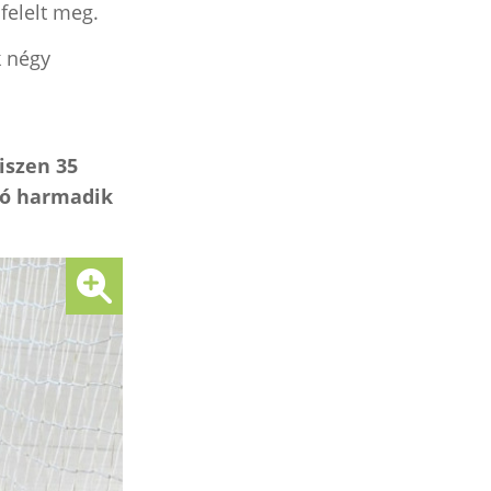
felelt meg.
k négy
iszen 35
ogó harmadik