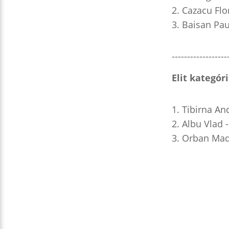
Cazacu Flo
Baisan Pau
------------------
Elit kategór
Tibirna And
Albu Vlad -
Orban Mada