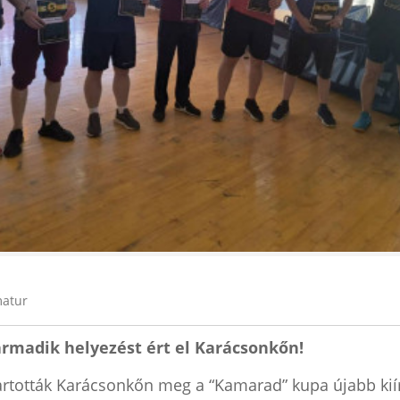
atur
armadik helyezést ért el Karácsonkőn!
tartották Karácsonkőn meg a “Kamarad” kupa újabb kií