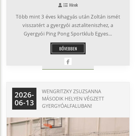
Hírek
Több mint 3 éves kihagyás után Zoltán ismét
visszatért a gyergyói asztaliteniszhez, a
Gyergyói Ping Pong Sportklub Egyes...
BŐVEBBEN
WENGRITZKY ZSUZSANNA
2026-
MÁSODIK HELYEN VÉGZETT
06-13
GYERGYÓALFALUBAN!